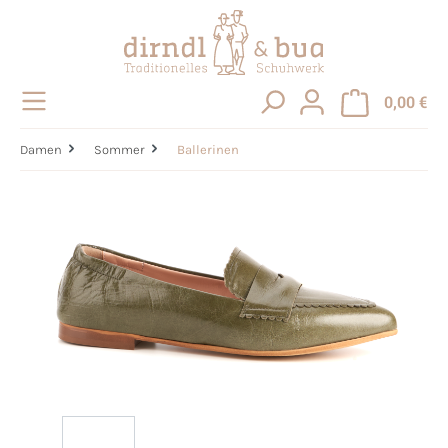
alt springen
0,00 €
Damen
Sommer
Ballerinen
Bildergalerie überspringen