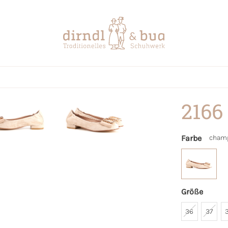
2166
Farbe
cham
Größe
36
37