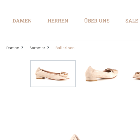
springen
Zur Hauptnavigation springen
DAMEN
HERREN
ÜBER UNS
SALE
Damen
Sommer
Ballerinen
Bildergalerie überspringen