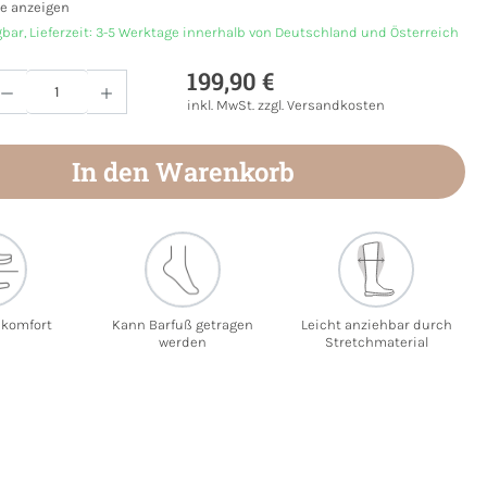
e anzeigen
gbar, Lieferzeit: 3-5 Werktage innerhalb von Deutschland und Österreich
199,90 €
Anzahl: Gib den gewünschten Wert ein oder
inkl. MwSt. zzgl. Versandkosten
In den Warenkorb
ekomfort
Kann Barfuß getragen
Leicht anziehbar durch
werden
Stretchmaterial