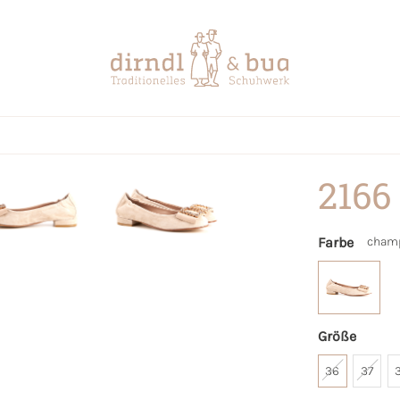
2166
Farbe
cham
Größe
36
37