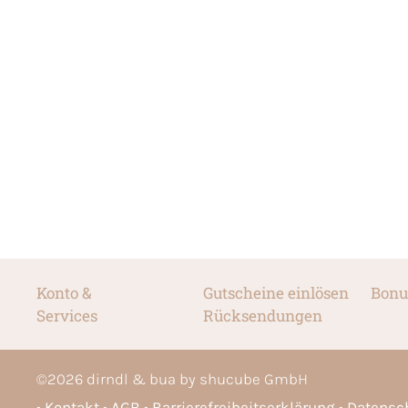
Konto &
Gutscheine einlösen
Bonu
Services
Rücksendungen
©
2026
dirndl & bua by shucube GmbH
Kontakt
AGB
Barrierefreiheitserklärung
Datensc