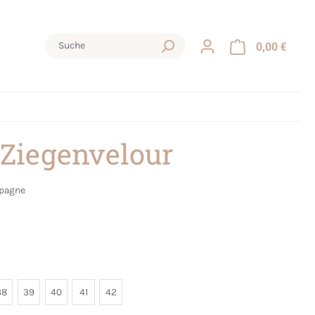
0,00 €
 Ziegenvelour
pagne
38
39
40
41
42