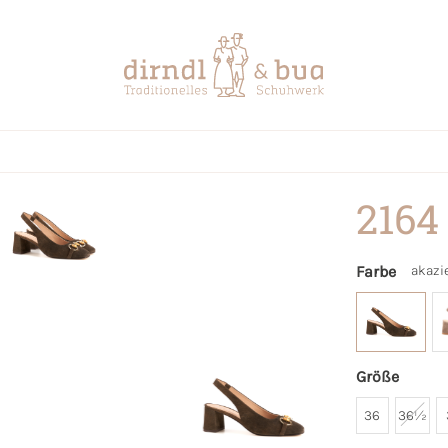
2164
Farbe
akazi
Größe
36
36½