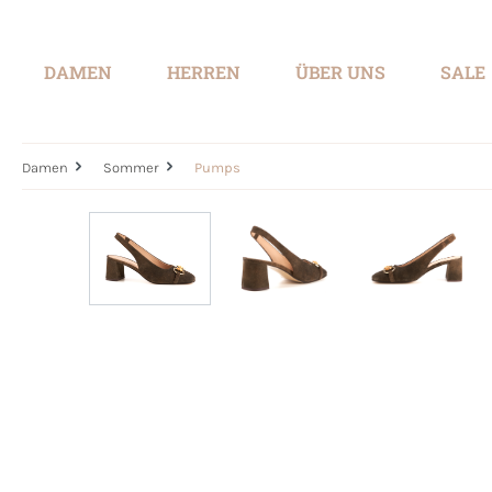
springen
Zur Hauptnavigation springen
DAMEN
HERREN
ÜBER UNS
SALE
Damen
Sommer
Pumps
Bildergalerie überspringen