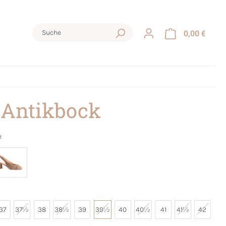
0,00 €
 Antikbock
e
37
37½
38
38½
39
39½
40
40½
41
41½
42