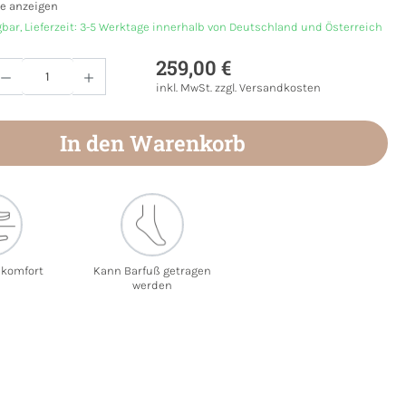
e anzeigen
gbar, Lieferzeit: 3-5 Werktage innerhalb von Deutschland und Österreich
259,00 €
Anzahl: Gib den gewünschten Wert ein oder
inkl. MwSt. zzgl. Versandkosten
In den Warenkorb
ekomfort
Kann Barfuß getragen
werden