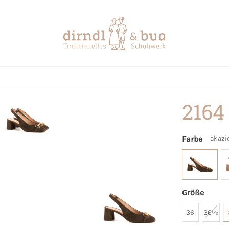
2164
Farbe
akazi
Größe
36
36½