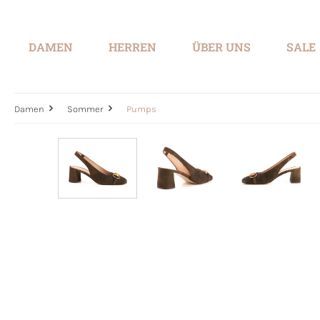
springen
Zur Hauptnavigation springen
DAMEN
HERREN
ÜBER UNS
SALE
Damen
Sommer
Pumps
Bildergalerie überspringen