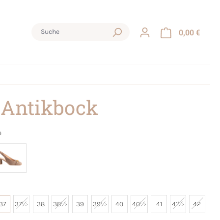
0,00 €
 Antikbock
e
37
37½
38
38½
39
39½
40
40½
41
41½
42