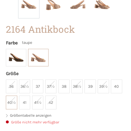
2164 Antikbock
Farbe
taupe
Größe
36
36½
37
37½
38
38½
39
39½
40
40½
41
41½
42
Größentabelle anzeigen
Größe nicht mehr verfügbar