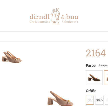
2164
Farbe
taupe
Größe
36
36½