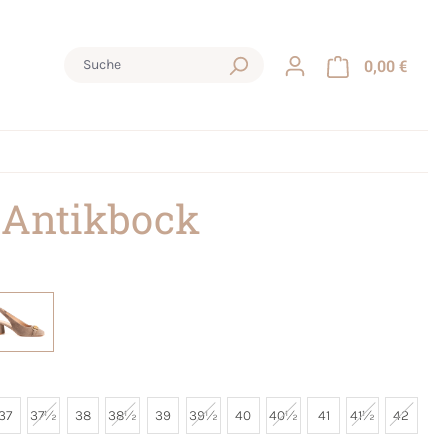
0,00 €
 Antikbock
37
37½
38
38½
39
39½
40
40½
41
41½
42