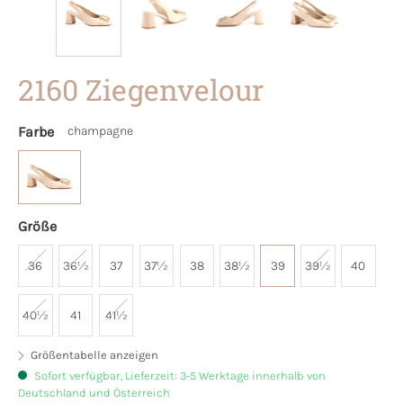
2160 Ziegenvelour
Farbe
champagne
Größe
36
36½
37
37½
38
38½
39
39½
40
40½
41
41½
Größentabelle anzeigen
Sofort verfügbar, Lieferzeit: 3-5 Werktage innerhalb von
Deutschland und Österreich