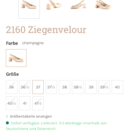
2160 Ziegenvelour
Farbe
champagne
Größe
36
36½
37
37½
38
38½
39
39½
40
40½
41
41½
Größentabelle anzeigen
Sofort verfügbar, Lieferzeit: 3-5 Werktage innerhalb von
Deutschland und Österreich