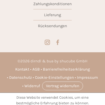
Zahlungskonditionen
Lieferung
Rücksendungen
©
2026
dirndl & bua by shucube GmbH
Kontakt
AGB
Barrierefreiheitserklärung
Datenschutz
Cookie-Einstellungen
Impressum
Widerruf
Vertrag widerrufen
Diese Website verwendet Cookies, um eine
* Alle Preise inkl. gesetzl. Mehrwertsteuer zzgl.
Versandkosten
bestmögliche Erfahrung bieten zu können.
und ggf. Nachnahmegebühren, wenn nicht anders angegeben.