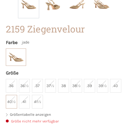
2159 Ziegenvelour
Farbe
jade
Größe
36
36½
37
37½
38
38½
39
39½
40
40½
41
41½
Größentabelle anzeigen
Größe nicht mehr verfügbar