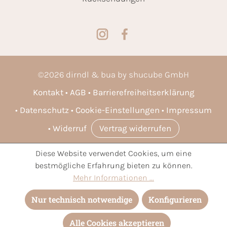
©
2026
dirndl & bua by shucube GmbH
Kontakt
AGB
Barrierefreiheitserklärung
Datenschutz
Cookie-Einstellungen
Impressum
Widerruf
Vertrag widerrufen
Diese Website verwendet Cookies, um eine
* Alle Preise inkl. gesetzl. Mehrwertsteuer zzgl.
Versandkosten
bestmögliche Erfahrung bieten zu können.
und ggf. Nachnahmegebühren, wenn nicht anders angegeben.
Mehr Informationen ...
Nur technisch notwendige
Konfigurieren
Alle Cookies akzeptieren