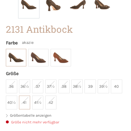
2131 Antikbock
Farbe
akazie
Größe
36
36½
37
37½
38
38½
39
39½
40
40½
41
41½
42
Größentabelle anzeigen
Größe nicht mehr verfügbar