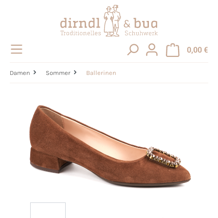
alt springen
0,00 €
Damen
Sommer
Ballerinen
Bildergalerie überspringen