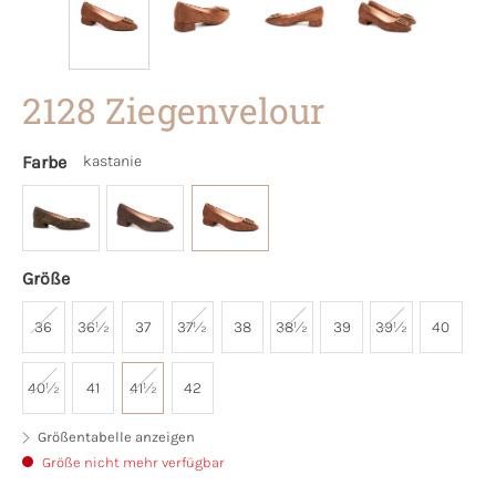
2128 Ziegenvelour
Farbe
kastanie
Größe
36
36½
37
37½
38
38½
39
39½
40
40½
41
41½
42
Größentabelle anzeigen
Größe nicht mehr verfügbar