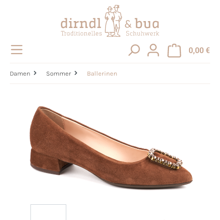
alt springen
0,00 €
Damen
Sommer
Ballerinen
Bildergalerie überspringen