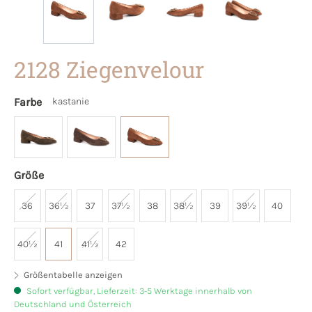
2128 Ziegenvelour
Farbe
kastanie
Größe
36
36½
37
37½
38
38½
39
39½
40
40½
41
41½
42
Größentabelle anzeigen
Sofort verfügbar, Lieferzeit: 3-5 Werktage innerhalb von
Deutschland und Österreich