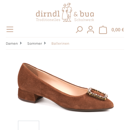
alt springen
0,00 €
Damen
Sommer
Ballerinen
Bildergalerie überspringen