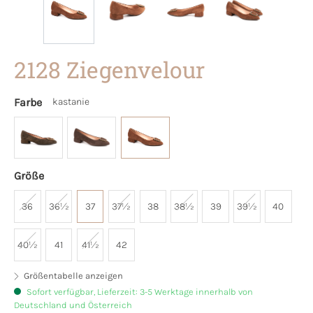
2128 Ziegenvelour
Farbe
kastanie
Größe
36
36½
37
37½
38
38½
39
39½
40
40½
41
41½
42
Größentabelle anzeigen
Sofort verfügbar, Lieferzeit: 3-5 Werktage innerhalb von
Deutschland und Österreich