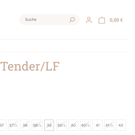
0,00 €
 Tender/LF
37
37½
38
38½
39
39½
40
40½
41
41½
42