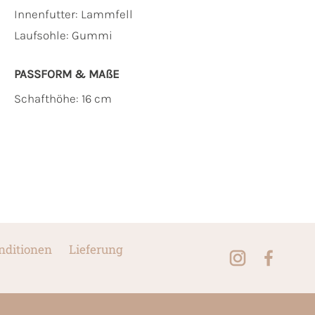
Innenfutter:
Lammfell
Laufsohle:
Gummi
PASSFORM & MAẞE
Schafthöhe: 16 cm
nditionen
Lieferung