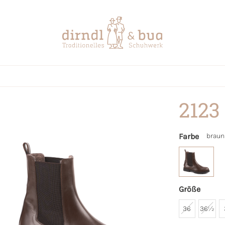
2123
Farbe
braun
Größe
36
36½