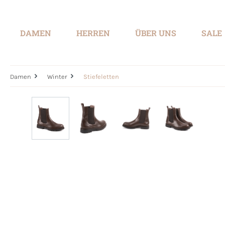
springen
Zur Hauptnavigation springen
DAMEN
HERREN
ÜBER UNS
SALE
Damen
Winter
Stiefeletten
Bildergalerie überspringen