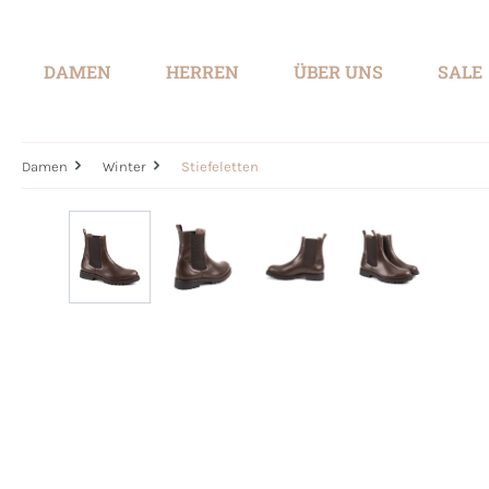
springen
Zur Hauptnavigation springen
DAMEN
HERREN
ÜBER UNS
SALE
Damen
Winter
Stiefeletten
Bildergalerie überspringen