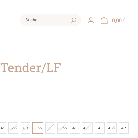
0,00 €
 Tender/LF
37
37½
38
38½
39
39½
40
40½
41
41½
42