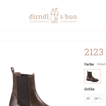
2123
Farbe
braun
Größe
36
36½