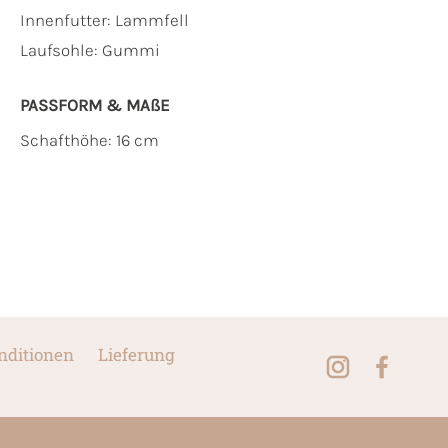
Innenfutter:
Lammfell
Laufsohle:
Gummi
PASSFORM & MAẞE
Schafthöhe: 16 cm
nditionen
Lieferung