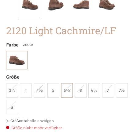
2120 Light Cachmire/LF
Farbe
zeder
Größe
3½
4
4½
5
5½
6
6½
7
7½
8
Größentabelle anzeigen
Größe nicht mehr verfügbar