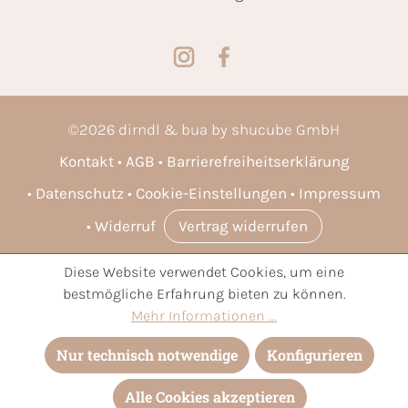
©
2026
dirndl & bua by shucube GmbH
Kontakt
AGB
Barrierefreiheitserklärung
Datenschutz
Cookie-Einstellungen
Impressum
Widerruf
Vertrag widerrufen
Diese Website verwendet Cookies, um eine
* Alle Preise inkl. gesetzl. Mehrwertsteuer zzgl.
Versandkosten
bestmögliche Erfahrung bieten zu können.
und ggf. Nachnahmegebühren, wenn nicht anders angegeben.
Mehr Informationen ...
Nur technisch notwendige
Konfigurieren
Alle Cookies akzeptieren