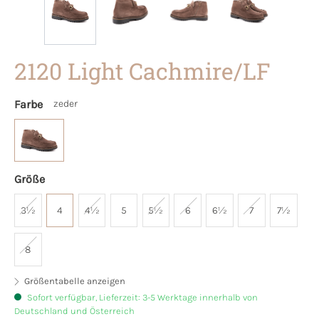
2120 Light Cachmire/LF
Farbe
zeder
Größe
3½
4
4½
5
5½
6
6½
7
7½
8
Größentabelle anzeigen
Sofort verfügbar, Lieferzeit: 3-5 Werktage innerhalb von
Deutschland und Österreich