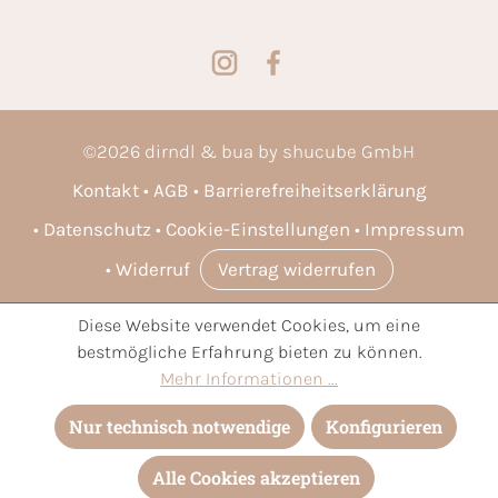
©
2026
dirndl & bua by shucube GmbH
Kontakt
AGB
Barrierefreiheitserklärung
Datenschutz
Cookie-Einstellungen
Impressum
Widerruf
Vertrag widerrufen
Diese Website verwendet Cookies, um eine
* Alle Preise inkl. gesetzl. Mehrwertsteuer zzgl.
Versandkosten
bestmögliche Erfahrung bieten zu können.
und ggf. Nachnahmegebühren, wenn nicht anders angegeben.
Mehr Informationen ...
Nur technisch notwendige
Konfigurieren
Alle Cookies akzeptieren