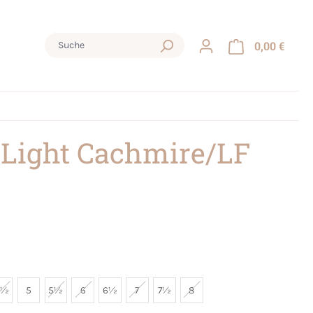
0,00 €
 Light Cachmire/LF
4½
5
5½
6
6½
7
7½
8