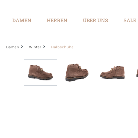
springen
Zur Hauptnavigation springen
DAMEN
HERREN
ÜBER UNS
SALE
Damen
Winter
Halbschuhe
Bildergalerie überspringen