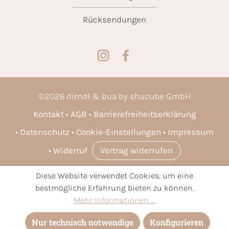
Rücksendungen
©
2026
dirndl & bua by shucube GmbH
Kontakt
AGB
Barrierefreiheitserklärung
Datenschutz
Cookie-Einstellungen
Impressum
Widerruf
Vertrag widerrufen
Diese Website verwendet Cookies, um eine
* Alle Preise inkl. gesetzl. Mehrwertsteuer zzgl.
Versandkosten
bestmögliche Erfahrung bieten zu können.
und ggf. Nachnahmegebühren, wenn nicht anders angegeben.
Mehr Informationen ...
Nur technisch notwendige
Konfigurieren