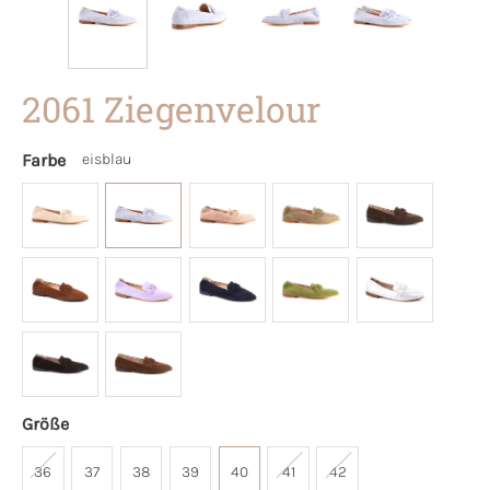
2061 Ziegenvelour
Farbe
eisblau
Größe
36
37
38
39
40
41
42