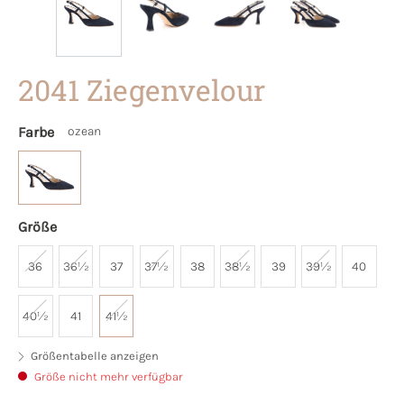
2041 Ziegenvelour
Farbe
ozean
Größe
36
36½
37
37½
38
38½
39
39½
40
40½
41
41½
Größentabelle anzeigen
Größe nicht mehr verfügbar