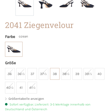
2041 Ziegenvelour
Farbe
ozean
Größe
36
36½
37
37½
38
38½
39
39½
40
40½
41
41½
Größentabelle anzeigen
Sofort verfügbar, Lieferzeit: 3-5 Werktage innerhalb von
Deutschland und Österreich