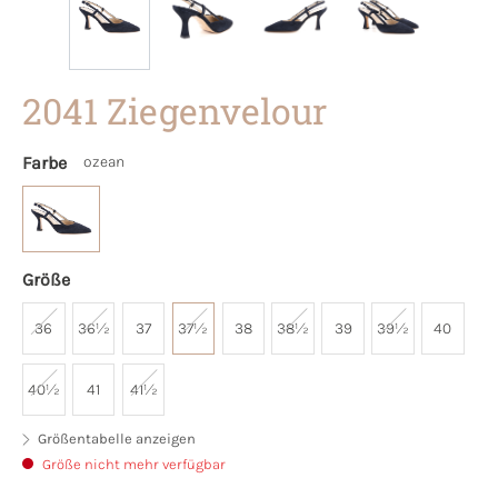
2041 Ziegenvelour
Farbe
ozean
Größe
36
36½
37
37½
38
38½
39
39½
40
40½
41
41½
Größentabelle anzeigen
Größe nicht mehr verfügbar