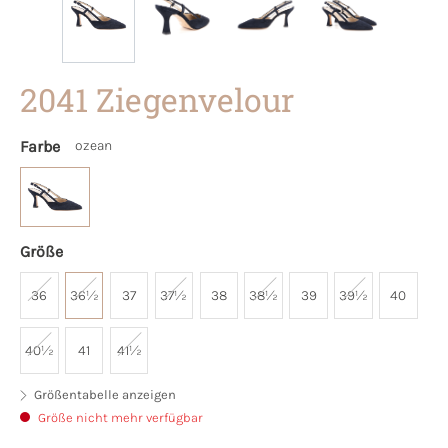
2041 Ziegenvelour
Farbe
ozean
Größe
36
36½
37
37½
38
38½
39
39½
40
40½
41
41½
Größentabelle anzeigen
Größe nicht mehr verfügbar