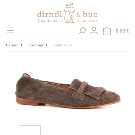
alt springen
0,00 €
Damen
Sommer
Ballerinen
Bildergalerie überspringen