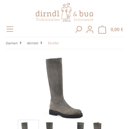
alt springen
0,00 €
Damen
Winter
Stiefel
Bildergalerie überspringen