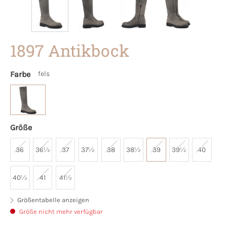
1897 Antikbock
Farbe
fels
Größe
36
36½
37
37½
38
38½
39
39½
40
40½
41
41½
Größentabelle anzeigen
Größe nicht mehr verfügbar