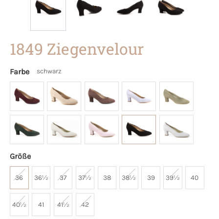
1849 Ziegenvelour
Farbe
schwarz
Größe
36
36½
37
37½
38
38½
39
39½
40
40½
41
41½
42