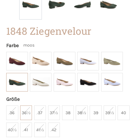
1848 Ziegenvelour
Farbe
moos
Größe
36
36½
37
37½
38
38½
39
39½
40
40½
41
41½
42