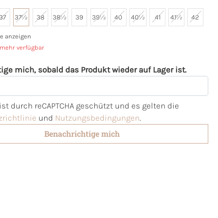
37
37½
38
38½
39
39½
40
40½
41
41½
42
e anzeigen
 mehr verfügbar
ige mich, sobald das Produkt wieder auf Lager ist.
l
 ist durch reCAPTCHA geschützt und es gelten die
richtlinie
und
Nutzungsbedingungen
.
Benachrichtige mich