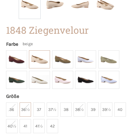
1848 Ziegenvelour
Farbe
beige
Größe
36
36½
37
37½
38
38½
39
39½
40
40½
41
41½
42