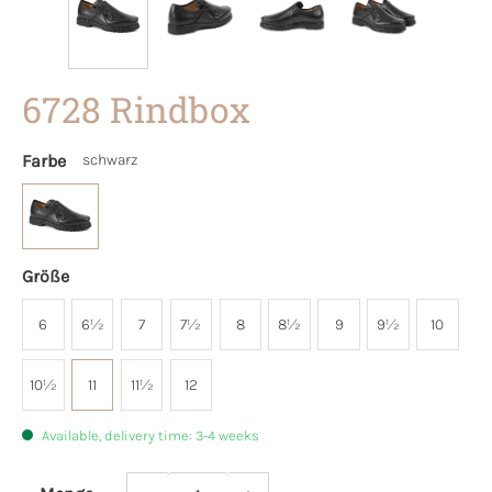
6728 Rindbox
Farbe
schwarz
Größe
6
6½
7
7½
8
8½
9
9½
10
10½
11
11½
12
Available, delivery time: 3-4 weeks