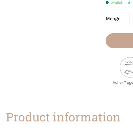
Available, de
Menge
Product 
Hoher Trag
Product information