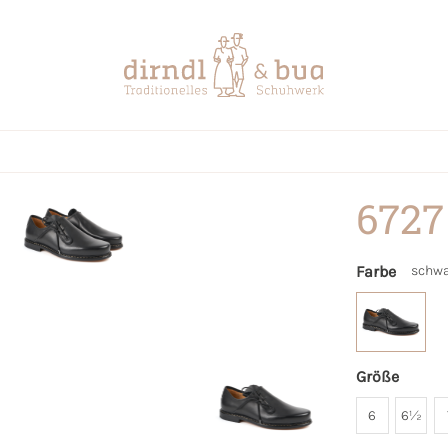
6727
Farbe
schwa
Größe
6
6½