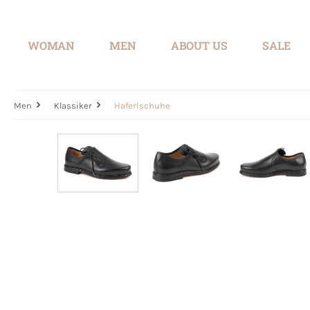
search
Skip to main navigation
WOMAN
MEN
ABOUT US
SALE
Men
Klassiker
Haferlschuhe
Skip image gallery