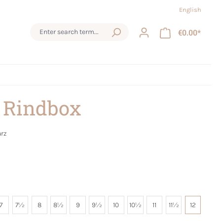
English
€0.00*
 Rindbox
rz
7
7½
8
8½
9
9½
10
10½
11
11½
12