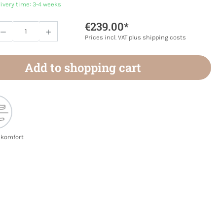
livery time: 3-4 weeks
€239.00*
Quantity: Enter the desired amount or use 
Prices incl. VAT plus shipping costs
Add to shopping cart
ekomfort