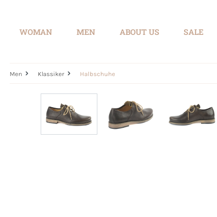
search
Skip to main navigation
WOMAN
MEN
ABOUT US
SALE
Men
Klassiker
Halbschuhe
Skip image gallery