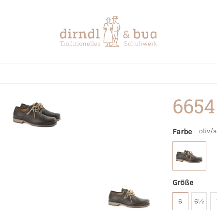
6654
Farbe
oliv/
Größe
6
6½