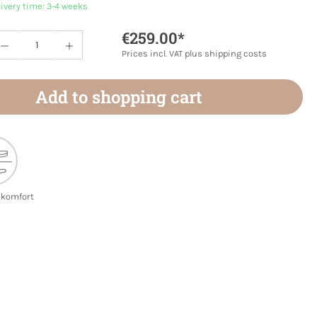
livery time: 3-4 weeks
€259.00*
Quantity: Enter the desired amount or use 
Prices incl. VAT plus shipping costs
Add to shopping cart
ekomfort