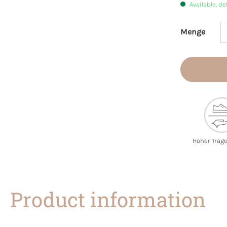
Available, de
Menge
Product 
Hoher Trag
Product information