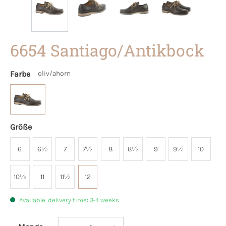
6654 Santiago/Antikbock
Farbe
oliv/ahorn
Größe
6
6½
7
7½
8
8½
9
9½
10
10½
11
11½
12
Available, delivery time: 3-4 weeks