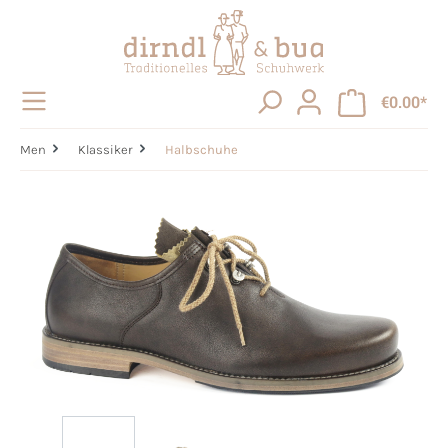
in content
€0.00*
Men
Klassiker
Halbschuhe
Skip image gallery