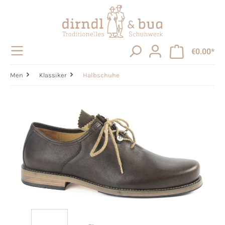
in content
€0.00*
Men
Klassiker
Halbschuhe
Skip image gallery