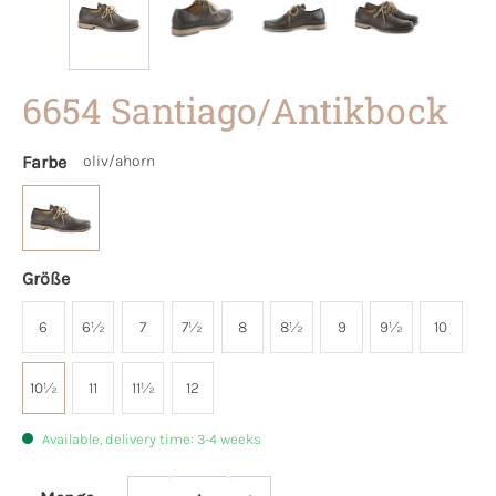
6654 Santiago/Antikbock
Farbe
oliv/ahorn
Größe
6
6½
7
7½
8
8½
9
9½
10
10½
11
11½
12
Available, delivery time: 3-4 weeks