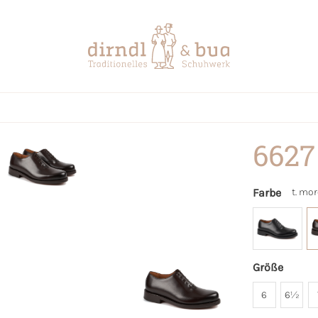
6627
Farbe
t. mo
Größe
6
6½