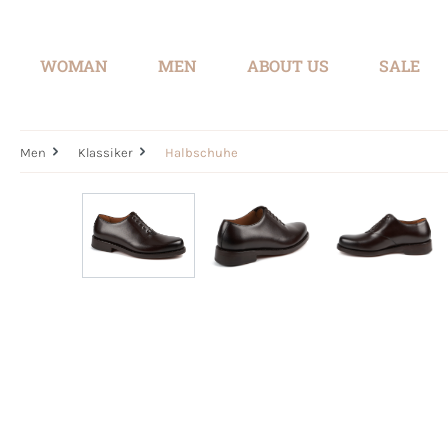
search
Skip to main navigation
WOMAN
MEN
ABOUT US
SALE
Men
Klassiker
Halbschuhe
Skip image gallery