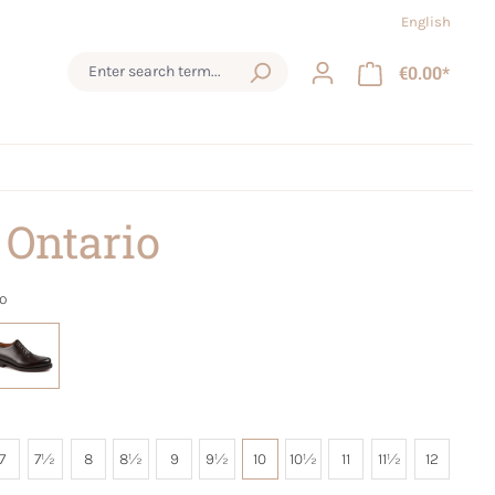
English
€0.00*
 Ontario
ro
7
7½
8
8½
9
9½
10
10½
11
11½
12