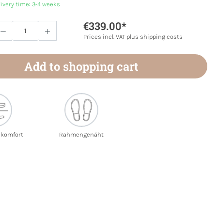
livery time: 3-4 weeks
€339.00*
Quantity: Enter the desired amount or use 
Prices incl. VAT plus shipping costs
Add to shopping cart
ekomfort
Rahmengenäht