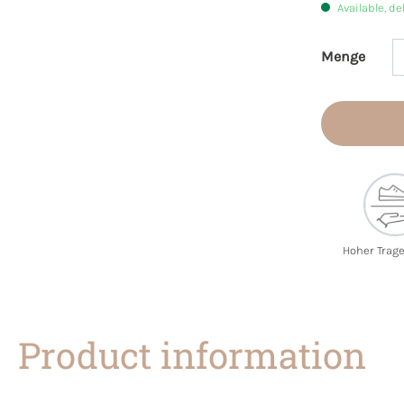
Available, de
Menge
Product 
Hoher Trag
Product information