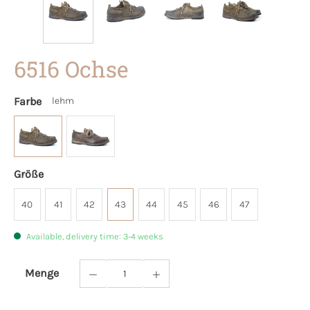
6516 Ochse
Farbe
lehm
Größe
40
41
42
43
44
45
46
47
Available, delivery time: 3-4 weeks
Menge
Product Quantity: Enter the desired amoun