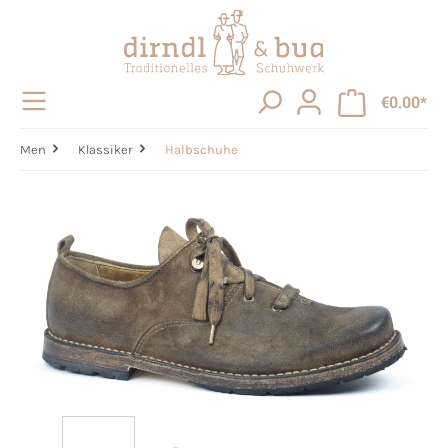
in content
€0.00*
Men
Klassiker
Halbschuhe
Skip image gallery