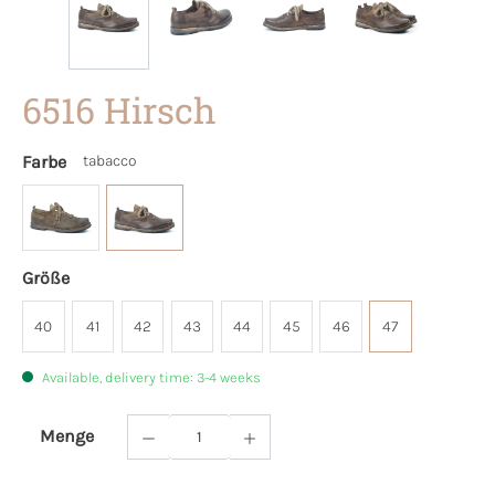
6516 Hirsch
Farbe
tabacco
Größe
40
41
42
43
44
45
46
47
Available, delivery time: 3-4 weeks
Menge
Product Quantity: Enter the desired amoun