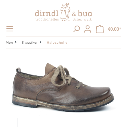
in content
€0.00*
Men
Klassiker
Halbschuhe
Skip image gallery