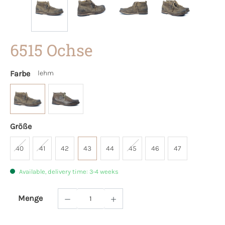
6515 Ochse
Farbe
lehm
Größe
40
41
42
43
44
45
46
47
Available, delivery time: 3-4 weeks
Menge
Product Quantity: Enter the desired amoun