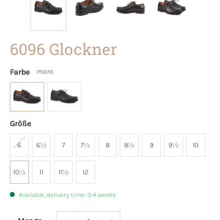
6096 Glockner
Farbe
moro
Größe
6
6½
7
7½
8
8½
9
9½
10
10½
11
11½
12
Available, delivery time: 3-4 weeks