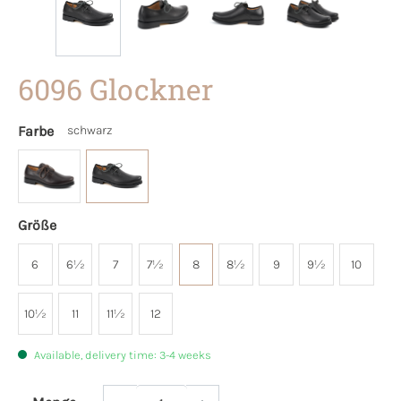
6096 Glockner
Farbe
schwarz
Größe
6
6½
7
7½
8
8½
9
9½
10
10½
11
11½
12
Available, delivery time: 3-4 weeks