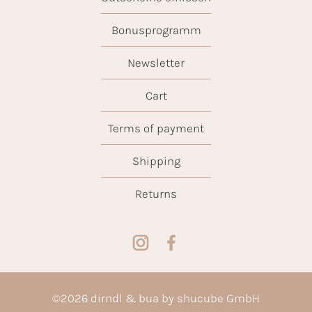
Bonusprogramm
Newsletter
Cart
Terms of payment
Shipping
Returns
©
2026
dirndl & bua by shucube GmbH