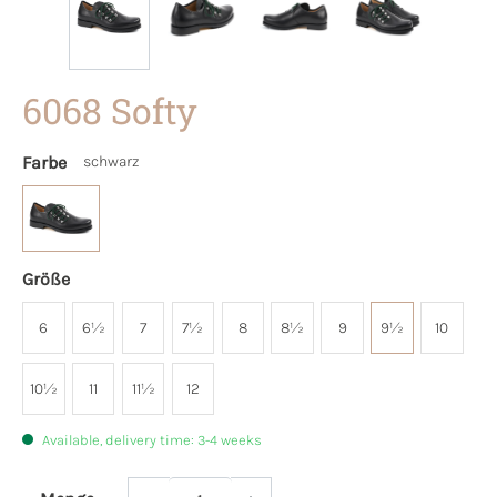
6068 Softy
Farbe
schwarz
Größe
6
6½
7
7½
8
8½
9
9½
10
10½
11
11½
12
Available, delivery time: 3-4 weeks