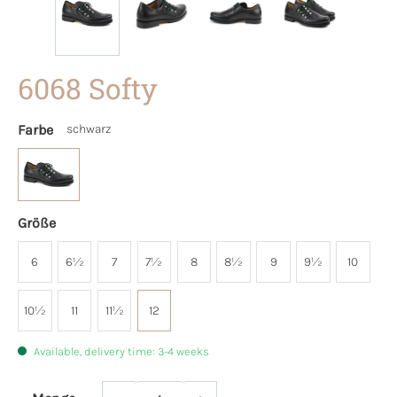
6068 Softy
Farbe
schwarz
Größe
6
6½
7
7½
8
8½
9
9½
10
10½
11
11½
12
Available, delivery time: 3-4 weeks