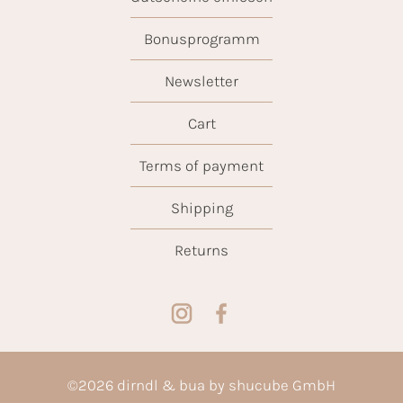
Bonusprogramm
Newsletter
Cart
Terms of payment
Shipping
Returns
©
2026
dirndl & bua by shucube GmbH