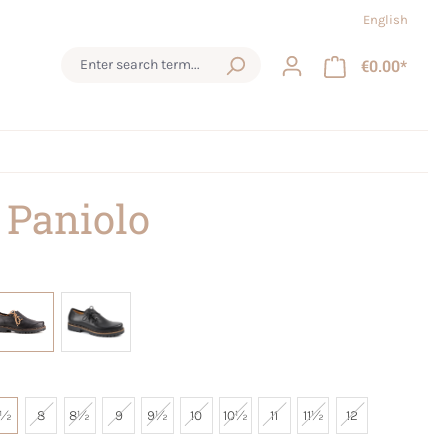
English
€0.00*
 Paniolo
7½
8
8½
9
9½
10
10½
11
11½
12