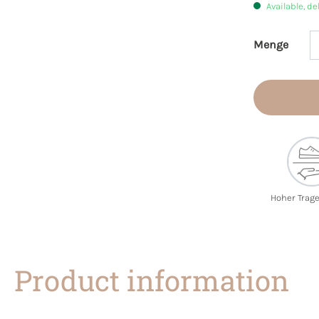
Available, de
Menge
Product 
Hoher Trag
Product information