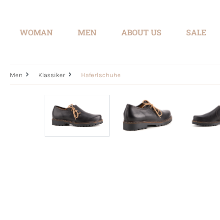
search
Skip to main navigation
WOMAN
MEN
ABOUT US
SALE
Men
Klassiker
Haferlschuhe
Skip image gallery