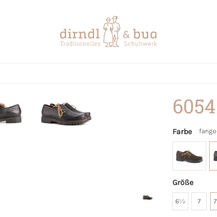
6054
Farbe
fango
Größe
6½
7