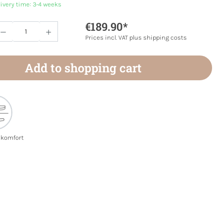
livery time: 3-4 weeks
€189.90*
Quantity: Enter the desired amount or use 
Prices incl. VAT plus shipping costs
Add to shopping cart
ekomfort