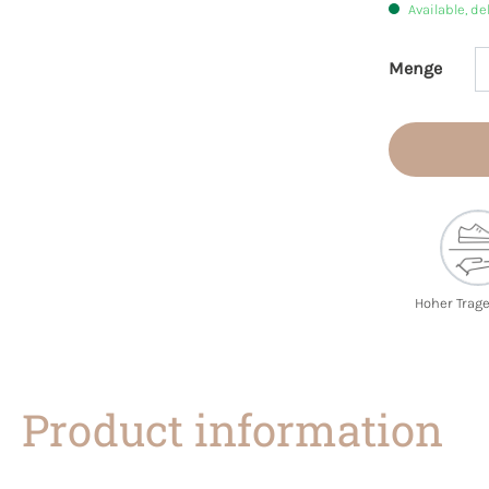
Available, de
Menge
Product 
Hoher Trag
Product information