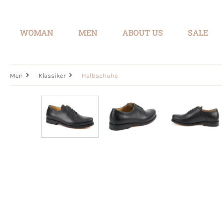
search
Skip to main navigation
WOMAN
MEN
ABOUT US
SALE
Men
Klassiker
Halbschuhe
Skip image gallery