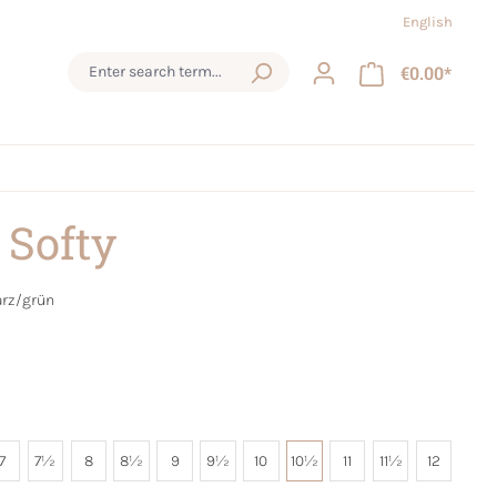
English
€0.00*
 Softy
rz/grün
7
7½
8
8½
9
9½
10
10½
11
11½
12