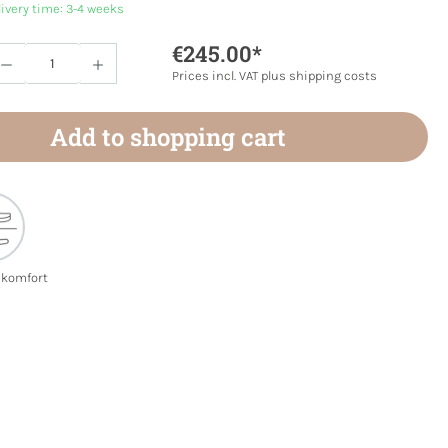
livery time: 3-4 weeks
€245.00*
Quantity: Enter the desired amount or use 
Prices incl. VAT plus shipping costs
Add to shopping cart
ekomfort