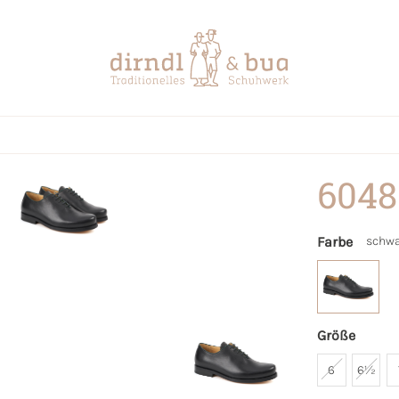
6048
Farbe
schwa
Größe
6
6½