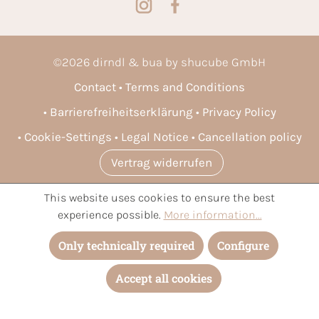
©
2026
dirndl & bua by shucube GmbH
Contact
Terms and Conditions
Barrierefreiheitserklärung
Privacy Policy
Cookie-Settings
Legal Notice
Cancellation policy
Vertrag widerrufen
This website uses cookies to ensure the best
* All prices incl. VAT plus
shipping costs
and possible delivery
experience possible.
More information...
charges, if not stated otherwise.
Only technically required
Configure
Accept all cookies