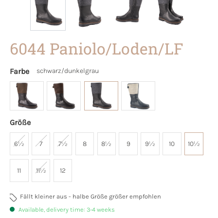
6044 Paniolo/Loden/LF
Farbe
schwarz/dunkelgrau
Größe
6½
7
7½
8
8½
9
9½
10
10½
11
11½
12
Fällt kleiner aus - halbe Größe größer empfohlen
Available, delivery time: 3-4 weeks