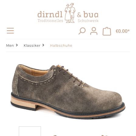
in content
€0.00*
Men
Klassiker
Halbschuhe
Skip image gallery