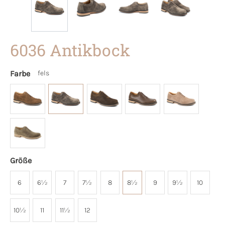
6036 Antikbock
Farbe
fels
Größe
6
6½
7
7½
8
8½
9
9½
10
10½
11
11½
12