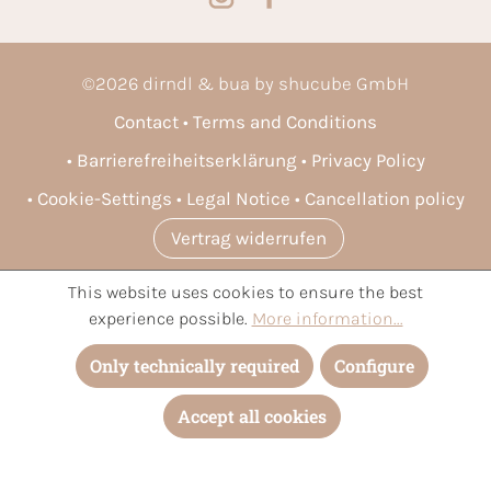
©
2026
dirndl & bua by shucube GmbH
Contact
Terms and Conditions
Barrierefreiheitserklärung
Privacy Policy
Cookie-Settings
Legal Notice
Cancellation policy
Vertrag widerrufen
This website uses cookies to ensure the best
* All prices incl. VAT plus
shipping costs
and possible delivery
experience possible.
More information...
charges, if not stated otherwise.
Only technically required
Configure
Accept all cookies