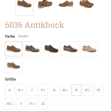
6036 Antikbock
Farbe
bisam
Größe
6
6½
7
7½
8
8½
9
9½
10
10½
11
11½
12