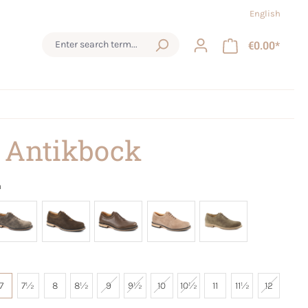
English
€0.00*
 Antikbock
m
7
7½
8
8½
9
9½
10
10½
11
11½
12