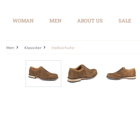
search
Skip to main navigation
WOMAN
MEN
ABOUT US
SALE
Men
Klassiker
Halbschuhe
Skip image gallery