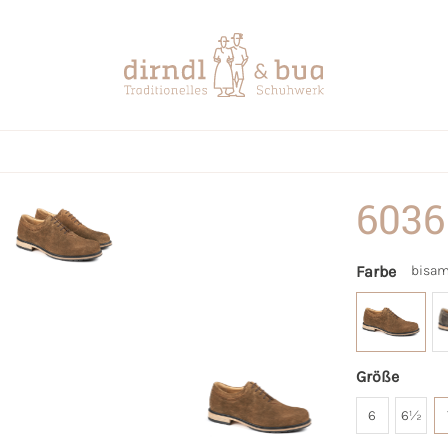
6036
Farbe
bisa
Größe
6
6½