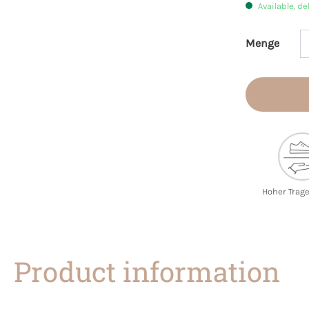
Available, de
Menge
Product 
Hoher Trag
Product information