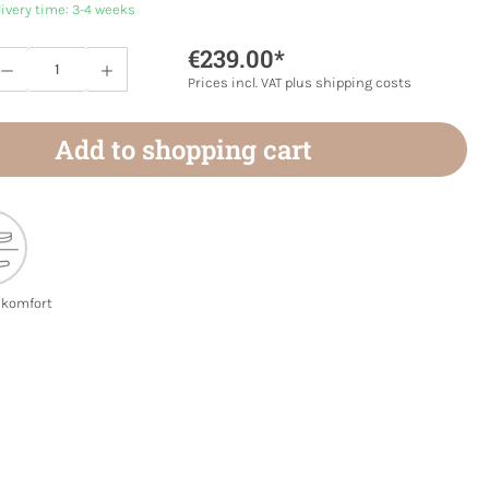
livery time: 3-4 weeks
€239.00*
Quantity: Enter the desired amount or use 
Prices incl. VAT plus shipping costs
Add to shopping cart
ekomfort