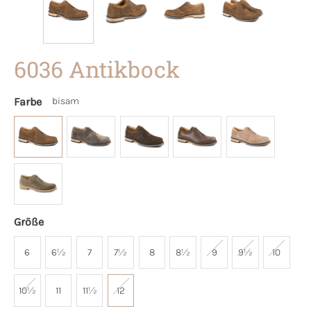
6036 Antikbock
Farbe
bisam
Größe
6
6½
7
7½
8
8½
9
9½
10
10½
11
11½
12